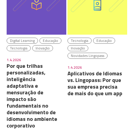
Digital Learning
Educação
Tecnologia
Educação
Tecnologia
Inovação
Inovação
Novidades Lingopass
1.4.2026
Por que trilhas
1.4.2026
personalizadas,
Aplicativos de Idiomas
inteligência
vs. Lingopass: Por que
adaptativa e
sua empresa precisa
mensuração de
de mais do que um app
impacto são
fundamentais no
desenvolvimento de
idiomas no ambiente
corporativo