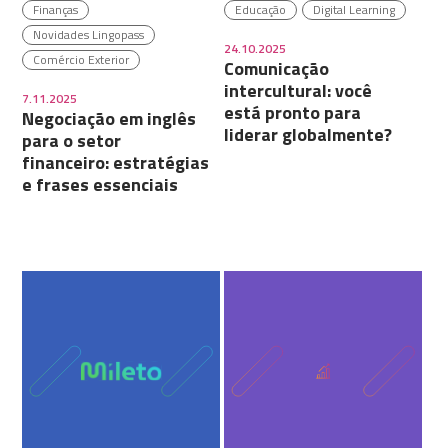
Finanças
Educação
Digital Learning
Novidades Lingopass
24.10.2025
Comércio Exterior
Comunicação
intercultural: você
7.11.2025
está pronto para
Negociação em inglês
liderar globalmente?
para o setor
financeiro: estratégias
e frases essenciais