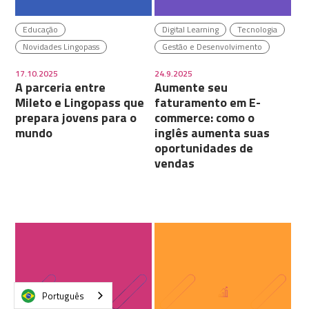
Educação
Digital Learning
Tecnologia
Novidades Lingopass
Gestão e Desenvolvimento
17.10.2025
24.9.2025
A parceria entre
Aumente seu
Mileto e Lingopass que
faturamento em E-
prepara jovens para o
commerce: como o
mundo
inglês aumenta suas
oportunidades de
vendas
Português