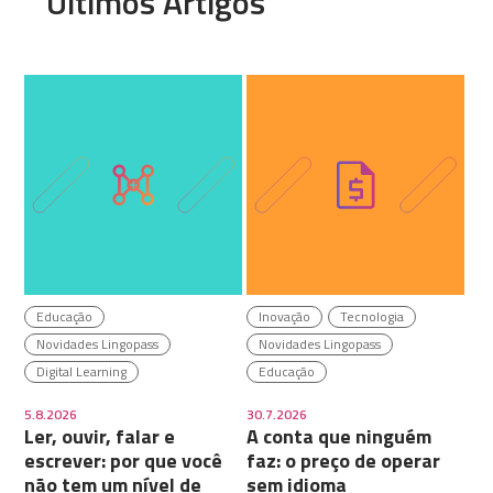
Últimos Artigos
Educação
Inovação
Tecnologia
Novidades Lingopass
Novidades Lingopass
Digital Learning
Educação
5.8.2026
30.7.2026
Ler, ouvir, falar e
A conta que ninguém
escrever: por que você
faz: o preço de operar
não tem um nível de
sem idioma