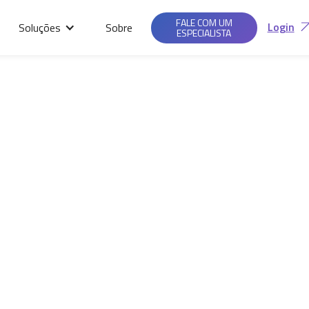
Saiba mais em nossas
Ac
Políticas de
FALE COM UM
Login
Soluções
Sobre
Privacidade.
ESPECIALISTA