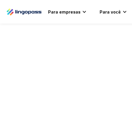
O Lingopass utiliza cookies para análise de desempenho
Para empresas
Para você
deste site e melhorar sua experiência de navegação.