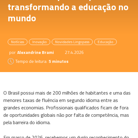
transformando a educação no
mundo
Notícias
Inovação
Novidades Lingopass
Educação
por
Alexandrine Brami
27.4.2026
Tempo de leitura:
5 minutos
O Brasil possui mais de 200 milhões de habitantes e uma das
menores taxas de fluência em segundo idioma entre as
grandes economias. Profissionais qualificados ficam de fora
de oportunidades globais não por falta de competência, mas
pela barreira do idioma.
Em março de 2026, recebemos um duplo reconhecimento do