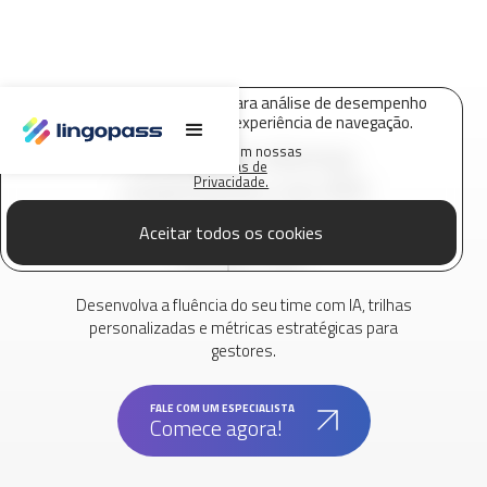
O Lingopass utiliza cookies para análise de desempenho
deste site e melhorar sua experiência de navegação.
Solução de idiomas
Saiba mais em nossas
Políticas de
corporativos com ROI
Privacidade.
comprovado e gestão em
Aceitar todos os cookies
tempo real.
Desenvolva a fluência do seu time com IA, trilhas
personalizadas e métricas estratégicas para
gestores.
FALE COM UM ESPECIALISTA
Comece agora!