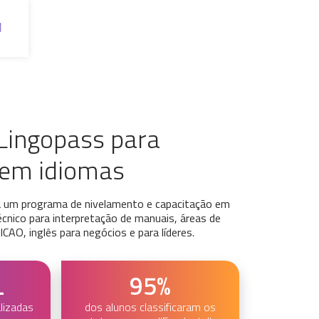
Lingopass para
s em idiomas
a um programa de nivelamento e capacitação em
écnico para interpretação de manuais, áreas de
AO, inglês para negócios e para líderes.
L
95%
lizadas
dos alunos classificaram os