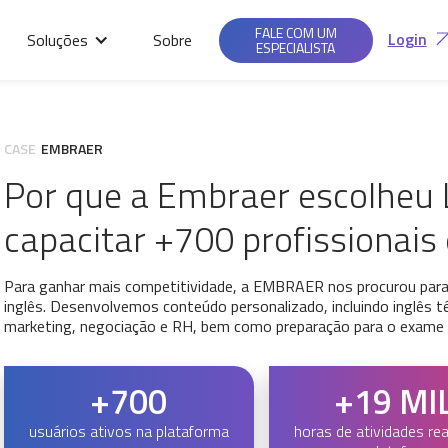
FALE COM UM
Login
Soluções
Sobre
ESPECIALISTA
CASE
EMBRAER
Por que a Embraer escolheu 
capacitar +700 profissionai
Para ganhar mais competitividade, a EMBRAER nos procurou par
inglês. Desenvolvemos conteúdo personalizado, incluindo inglês t
marketing, negociação e RH, bem como preparação para o exame IC
+700
+19 MI
usuários ativos na plataforma
horas de atividades rea