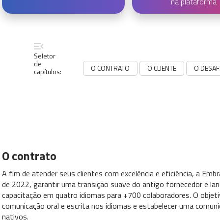
na plataforma
Seletor
de
O CONTRATO
O CLIENTE
O DESAF
capítulos:
O contrato
A fim de atender seus clientes com excelência e eficiência, a Embrae
de 2022, garantir uma transição suave do antigo fornecedor e l
capacitação em quatro idiomas para +700 colaboradores. O objeti
comunicação oral e escrita nos idiomas e estabelecer uma comunic
nativos.