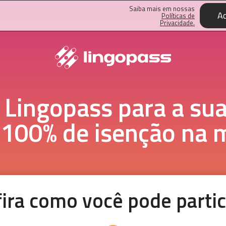
Saiba mais em nossas
Ac
Políticas de
Privacidade.
o Lingopass para a su
 100% de isenção na m
ira como você pode partic