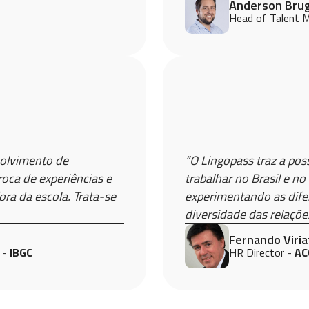
Anderson Bru
Head of Talent 
“O Lingopass traz a pos
volvimento de
trabalhar no Brasil e no
oca de experiências e
experimentando as difer
ora da escola. Trata-se
diversidade das relaçõ
Fernando Viria
HR Director -
AC
 -
IBGC