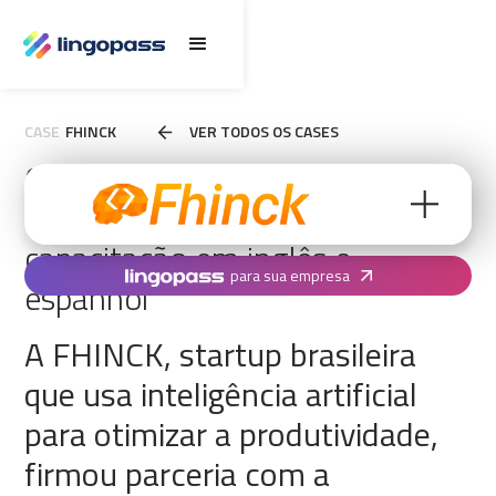
CASE
FHINCK
VER TODOS OS CASES
Como o time da FHINCK
alcançou +787 horas de
capacitação em inglês e
para sua empresa
espanhol
A FHINCK, startup brasileira
que usa inteligência artificial
para otimizar a produtividade,
firmou parceria com a