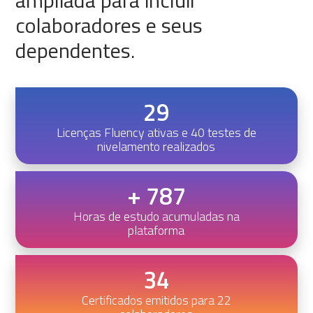
ampliada para incluir
colaboradores e seus
dependentes.
29
Licenças Fluency ativas e 40 testes de
nivelamento realizados
+ 787
Horas de estudo acumuladas na
plataforma
34
Certificados emitidos para 22