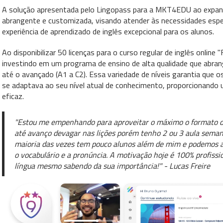
A solução apresentada pelo Lingopass para a MKT4EDU ao expand
abrangente e customizada, visando atender às necessidades espec
experiência de aprendizado de inglês excepcional para os alunos.
Ao disponibilizar 50 licenças para o curso regular de inglês onl
investindo em um programa de ensino de alta qualidade que abrangi
até o avançado (A1 a C2). Essa variedade de níveis garantia que 
se adaptava ao seu nível atual de conhecimento, proporcionando u
eficaz.
"Estou me empenhando para aproveitar o máximo o formato das 
até avanço devagar nas lições porém tenho 2 ou 3 aula semana
maioria das vezes tem pouco alunos além de mim e podemos a
o vocabulário e a pronúncia. A motivação hoje é 100% profissi
língua mesmo sabendo da sua importância!" - Lucas Freire