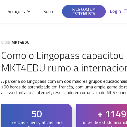
FALE COM UM
Login
Soluções
Sobre
ESPECIALISTA
CASE
MKT4EDU
Como o Lingopass capacitou
MKT4EDU rumo a internacion
A parceria do Lingopass com um dos maiores grupos educacionais 
100 horas de aprendizado em francês, com uma ampla gama de 
acesso limitado à internet, resultando em uma taxa de NPS super
50
+ 1149
licenças Fluency ativas para
horas de estudo acumu