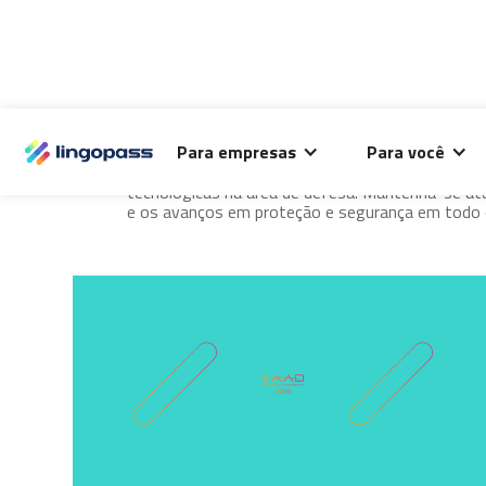
DEFESA E SEGURANÇA
O Lingopass utiliza cookies para análise de desempenho
Para empresas
Para você
deste site e melhorar sua experiência de navegação.
Acompanhe análises profundas sobre estratégias 
tecnológicas na área de defesa. Mantenha-se at
e os avanços em proteção e segurança em todo