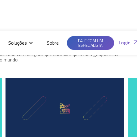
Saiba mais em nossas
Ac
Políticas de
FALE COM UM
Login
Soluções
Sobre
Privacidade.
ESPECIALISTA
militares, desafios de segurança global e inovações
ualizado com insights que abordam questões geopolíticas
 o mundo.