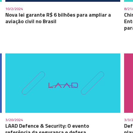
10/2/2024
8/21
Nova lei garante R$ 6 bilhões para ampliar a
Chi
aviação civil no Brasil
Ent
par
3/20/2024
3/3/
LAAD Defence & Security: O evento
Def
referência da segurança e defesa
pla