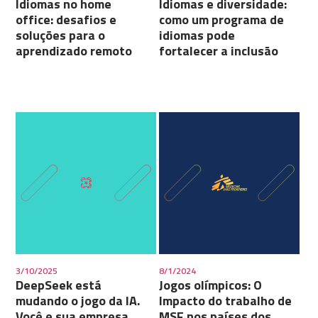
Idiomas no home
Idiomas e diversidade:
office: desafios e
como um programa de
soluções para o
idiomas pode
aprendizado remoto
fortalecer a inclusão
3/10/2025
8/1/2024
DeepSeek está
Jogos olímpicos: O
mudando o jogo da IA.
Impacto do trabalho de
Você e sua empresa
MSF nos países dos