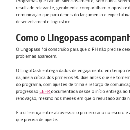
Programas que falham silenciosamente, sem nunca ser
resultado relevante, geralmente compartilham o oposto:
comunicação que para depois do lançamento e expectativa 
desenvolvimento linguístico.
Como o Lingopass acompanha
O Lingopass foi construído para que o RH não precise des
problemas aparecem.
O LingoDash entrega dados de engajamento em tempo real, 
na janela crítica dos primeiros 90 dias antes que se torn
do programa, com ajustes de trilha e reforço de comunica
progressão
CEFR
documentada desde o início entrega ao 
renovação, mesmo nos meses em que o resultado ainda nã
É a diferença entre atravessar o primeiro ano no escuro e 
que precisa de ajuste.