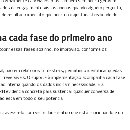
em formalmente cancelados mas também sem nunca gerarem
 dados de engajamento vistos apenas quando alguém pergunta,
de resultado imediato que nunca foi ajustada à realidade do
 cada fase do primeiro ano
cobrir essas fases sozinho, no improviso, conforme os
não em relatórios trimestrais, permitindo identificar quedas
em irreversíveis. O suporte à implementação acompanha cada fase
ção interna quando os dados indicam necessidade. E a
RH evidência concreta para sustentar qualquer conversa de
o está em todo o seu potencial.
atravessá-lo com visibilidade real do que está funcionando e do