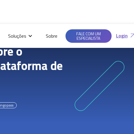
Saiba mais em nossas
Ac
Políticas de
FALE COM UM
Login
Soluções
Sobre
Privacidade.
ESPECIALISTA
bre o
lataforma de
ingopass