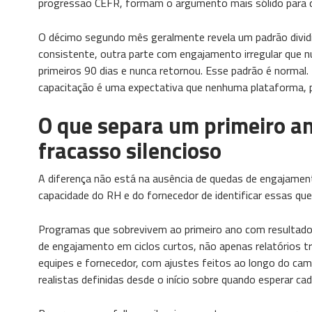
progressão CEFR, formam o argumento mais sólido para q
O décimo segundo mês geralmente revela um padrão dividi
consistente, outra parte com engajamento irregular que
primeiros 90 dias e nunca retornou. Esse padrão é norma
capacitação é uma expectativa que nenhuma plataforma, po
O que separa um primeiro a
fracasso silencioso
A diferença não está na ausência de quedas de engajame
capacidade do RH e do fornecedor de identificar essas que
Programas que sobrevivem ao primeiro ano com resultado
de engajamento em ciclos curtos, não apenas relatórios t
equipes e fornecedor, com ajustes feitos ao longo do ca
realistas definidas desde o início sobre quando esperar cad