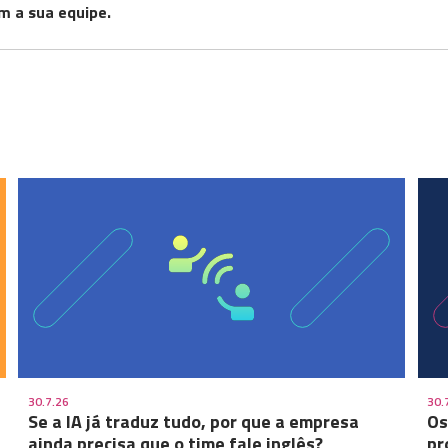
m a sua equipe.
30.7.26
30.
Se a IA já traduz tudo, por que a empresa
Os
ainda precisa que o time fale inglês?
pr