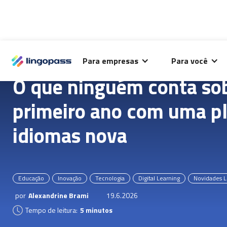
O Lingopass utiliza cookies para análise de desempenho
Para empresas
Para você
deste site e melhorar sua experiência de navegação.
O que ninguém conta so
primeiro ano com uma p
idiomas nova
Educação
Inovação
Tecnologia
Digital Learning
Novidades L
por
Alexandrine Brami
19.6.2026
Tempo de leitura:
5 minutos