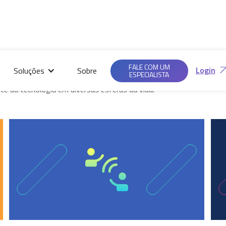
Saiba mais em nossas
Ac
Políticas de
FALE COM UM
Login
Soluções
Sobre
Privacidade.
ESPECIALISTA
g, destacando as últimas inovações, análises
te da tecnologia em diversas esferas da vida.