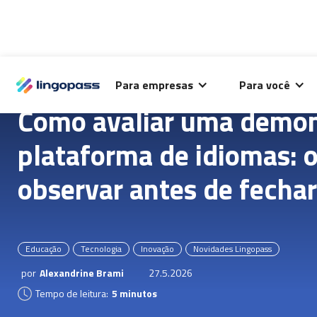
O Lingopass utiliza cookies para análise de desempenho
Para empresas
Para você
deste site e melhorar sua experiência de navegação.
Como avaliar uma demon
plataforma de idiomas: 
observar antes de fechar
Educação
Tecnologia
Inovação
Novidades Lingopass
por
Alexandrine Brami
27.5.2026
Tempo de leitura:
5 minutos