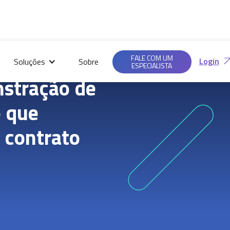
Saiba mais em nossas
Ac
Políticas de
FALE COM UM
Login
Soluções
Sobre
Privacidade.
ESPECIALISTA
stração de
o que
 contrato