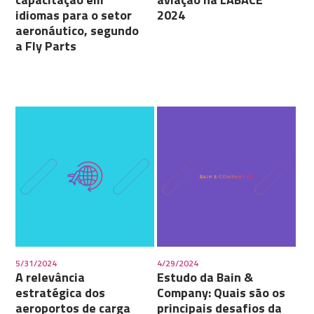
idiomas para o setor
2024
aeronáutico, segundo
a Fly Parts
5/31/2024
4/29/2024
A relevância
Estudo da Bain &
estratégica dos
Company: Quais são os
aeroportos de carga
principais desafios da