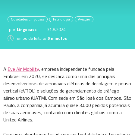
Novidades Lingopass
Tecnologia
Aviação
por
Lingopass
31.8.2024
Tempo de leitura:
5 minutos
A
Eve Air Mobility
, empresa independente fundada pela
Embraer em 2020, se destaca como uma das principais
desenvolvedoras de aeronaves elétricas de decolagem e pouso
vertical (eVTOL) e soluções de gerenciamento de tráfego
aéreo urbano (UATM). Com sede em São José dos Campos, São
Paulo, a companhia já acumula quase 3.000 pedidos potenciais
de suas aeronaves, contando com clientes globais como a
United Airlines.
Com uma abordagem focada em sustentabilidade e tecnologia