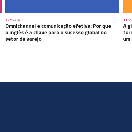
12/1/2023
11/2
Omnichannel e comunicação efetiva: Por que
A g
o inglês é a chave para o sucesso global no
for
setor de varejo
um 