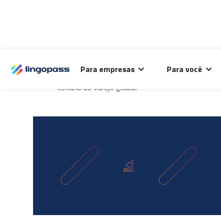
VAREJO
O Lingopass utiliza cookies para análise de desempenho
Para empresas
Para você
deste site e melhorar sua experiência de navegação.
Descubra mais em nossos conteúdos exclusivos 
cenário do varejo global.