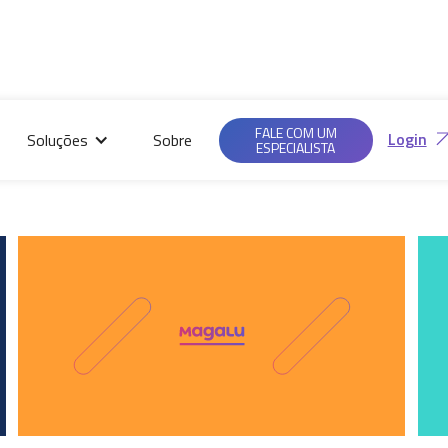
Saiba mais em nossas
Ac
Políticas de
FALE COM UM
Login
Soluções
Sobre
Privacidade.
ESPECIALISTA
focados nas tendências, estratégias e dinamismo do