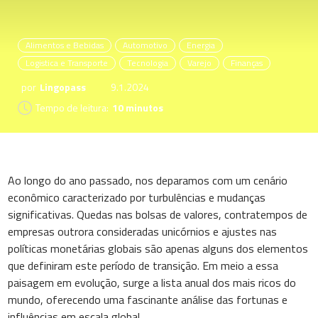
Alimentos e Bebidas
Automotivo
Energia
Logistica e Transporte
Tecnologia
Varejo
Finanças
por
Lingopass
9.1.2024
Tempo de leitura:
10 minutos
Ao longo do ano passado, nos deparamos com um cenário
econômico caracterizado por turbulências e mudanças
significativas. Quedas nas bolsas de valores, contratempos de
empresas outrora consideradas unicórnios e ajustes nas
políticas monetárias globais são apenas alguns dos elementos
que definiram este período de transição. Em meio a essa
paisagem em evolução, surge a lista anual dos mais ricos do
mundo, oferecendo uma fascinante análise das fortunas e
influências em escala global.