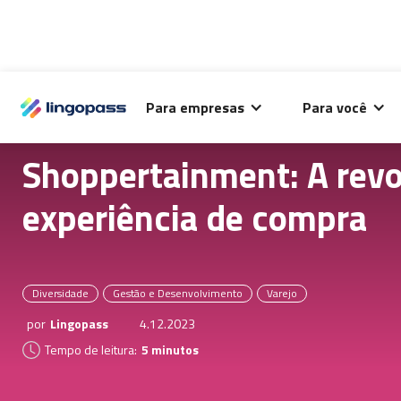
O Lingopass utiliza cookies para análise de desempenho
Para empresas
Para você
deste site e melhorar sua experiência de navegação.
Shoppertainment: A revo
experiência de compra
Diversidade
Gestão e Desenvolvimento
Varejo
por
Lingopass
4.12.2023
Tempo de leitura:
5 minutos