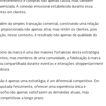
 entretenimento e compras não apenas cativa, mas também
ximizada. A conexão emocional estabelecida durante essa
ntes em clientes.
lém da simples transação comercial, construindo uma relação
a proporcionada não apenas atrai, mas retém os clientes, pois
nção, nesse contexto, é resultado não apenas da qualidade do
rno da marca é uma das maiores fortalezas desta estratégia.
ntes, mas membros de uma comunidade, a fidelização à marca
cia compartilhada durante eventos e interações
shoppertainment
adoura.
o é apenas uma estratégia; é um diferencial competitivo. Em
putada ferozmente, oferecer uma experiência única e
losofia não apenas satisfazem as demandas atuais, mas
ompetitivas a longo prazo.