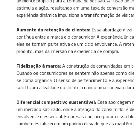
ambiente propício para a tomada de decisão. A fusão de
estimula a ação, resultando em uma taxa de conversão ma
experiência dinâmica impulsiona a transformação de visita
Aumento da retenção de clientes:
Essa abordagem vai a
contínua entre a marca e o consumidor. A experiência únic
eles se tornam parte ativa de um ciclo envolvente. A rete
produto, mas da imersão na experiência de compra.
Fidelização à marca:
A construção de comunidades em to
Quando os consumidores se sentem não apenas como clie
se torna orgânica. O senso de pertencimento e a experiên
solidificam a lealdade do cliente, criando uma conexão dur
Diferencial competitivo sustentável:
Essa abordagem nã
um mercado saturado, onde a atenção do consumidor é dis
envolvente é essencial. Empresas que incorporam essa fi
também estabelecem um padrão elevado que as mantêm c