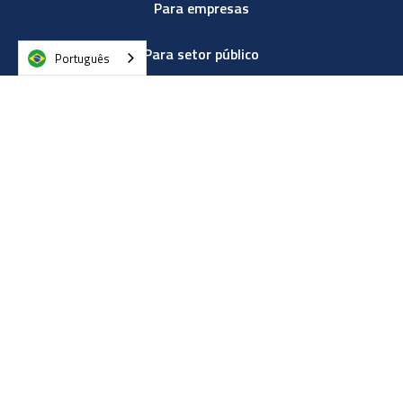
Para empresas
Para setor público
Português
Cases de Sucesso
Blog corporativo
Na mídia
Quem somos
Nivelamento com IA
Trilhas personalizadas