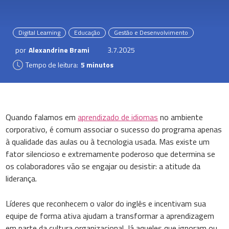
Digital Learning
Educação
Gestão e Desenvolvimento
por
Alexandrine Brami
3.7.2025
Tempo de leitura:
5 minutos
Quando falamos em
aprendizado de idiomas
no ambiente
corporativo, é comum associar o sucesso do programa apenas
à qualidade das aulas ou à tecnologia usada. Mas existe um
fator silencioso e extremamente poderoso que determina se
os colaboradores vão se engajar ou desistir: a atitude da
liderança.
Líderes que reconhecem o valor do inglês e incentivam sua
equipe de forma ativa ajudam a transformar a aprendizagem
em parte da cultura organizacional. Já aqueles que ignoram ou