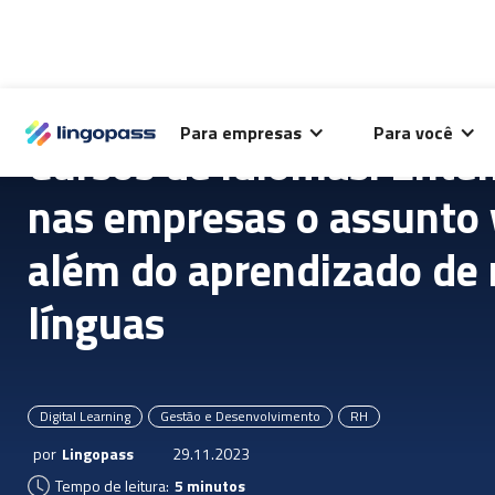
O Lingopass utiliza cookies para análise de desempenho
Para empresas
Para você
deste site e melhorar sua experiência de navegação.
Cursos de idiomas: Ente
nas empresas o assunto 
além do aprendizado de
línguas
Digital Learning
Gestão e Desenvolvimento
RH
por
Lingopass
29.11.2023
Tempo de leitura:
5 minutos