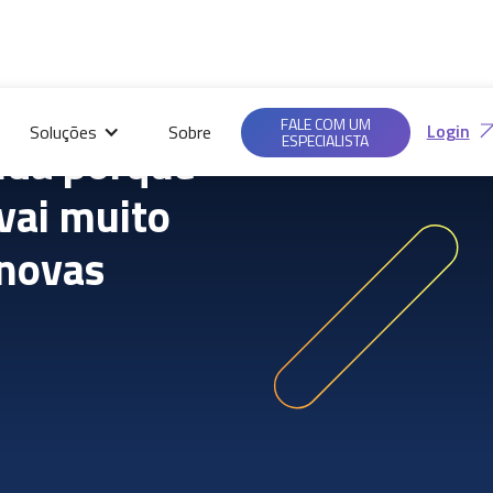
Saiba mais em nossas
Ac
Políticas de
FALE COM UM
Login
Soluções
Sobre
Privacidade.
ESPECIALISTA
nda porque
vai muito
 novas