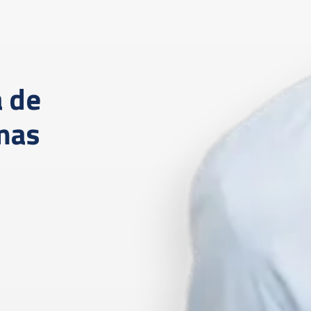
 de
mas