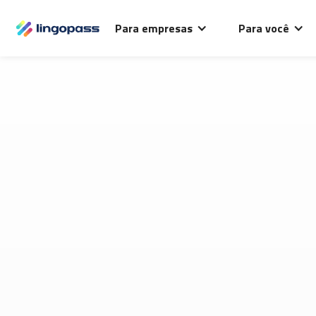
O Lingopass utiliza cookies para análise de desempenho
Para empresas
Para você
deste site e melhorar sua experiência de navegação.