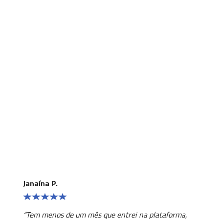
Veja o que os alunos falam do
Lingopass:
Janaína P.
“Tem menos de um mês que entrei na plataforma,