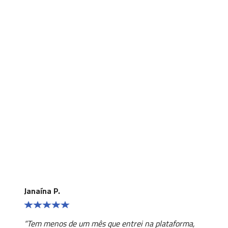
Veja o que os alunos falam do
Lingopass:
Janaína P.
“Tem menos de um mês que entrei na plataforma,