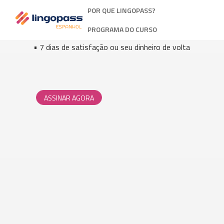
• Aulas de conversação online
POR QUE LINGOPASS?
• Sem taxa de matrícula
PROGRAMA DO CURSO
• Assinatura mensal ou anual
• 7 dias de satisfação ou seu dinheiro de volta
ASSINAR AGORA