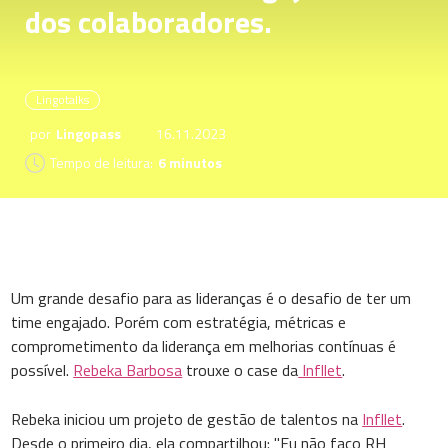
dos colaboradores.
Lingotalks
por
Lingopass
16.11.2023
Tempo de leitura:
6 minutos
Um grande desafio para as lideranças é o desafio de ter um
time engajado. Porém com estratégia, métricas e
comprometimento da liderança em melhorias contínuas é
possível.
Rebeka Barbosa
trouxe o case da
Infllet
.
Rebeka iniciou um projeto de gestão de talentos na
Infllet
.
Desde o primeiro dia, ela compartilhou: "Eu não faço RH