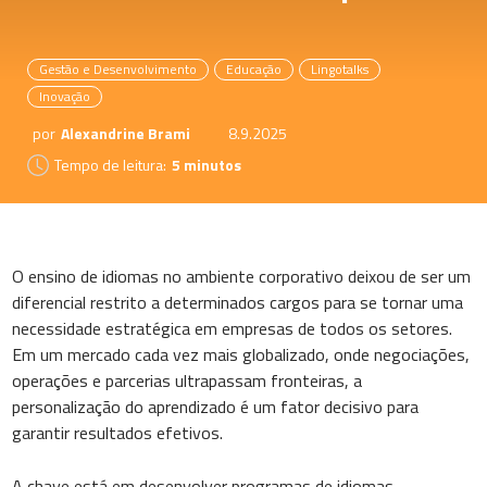
Gestão e Desenvolvimento
Educação
Lingotalks
Inovação
por
Alexandrine Brami
8.9.2025
Tempo de leitura:
5 minutos
O ensino de idiomas no ambiente corporativo deixou de ser um
diferencial restrito a determinados cargos para se tornar uma
necessidade estratégica em empresas de todos os setores.
Em um mercado cada vez mais globalizado, onde negociações,
operações e parcerias ultrapassam fronteiras, a
personalização do aprendizado é um fator decisivo para
garantir resultados efetivos.
A chave está em desenvolver programas de idiomas