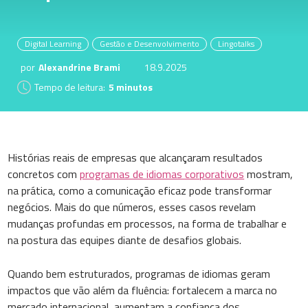
Digital Learning
Gestão e Desenvolvimento
Lingotalks
por
Alexandrine Brami
18.9.2025
Tempo de leitura:
5 minutos
Histórias reais de empresas que alcançaram resultados
concretos com
programas de idiomas corporativos
mostram,
na prática, como a comunicação eficaz pode transformar
negócios. Mais do que números, esses casos revelam
mudanças profundas em processos, na forma de trabalhar e
na postura das equipes diante de desafios globais.
Quando bem estruturados, programas de idiomas geram
impactos que vão além da fluência: fortalecem a marca no
mercado internacional, aumentam a confiança dos