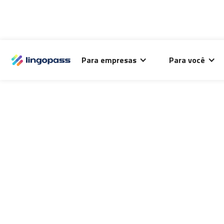
O Lingopass utiliza cookies para análise de desempenho
Para empresas
Para você
deste site e melhorar sua experiência de navegação.