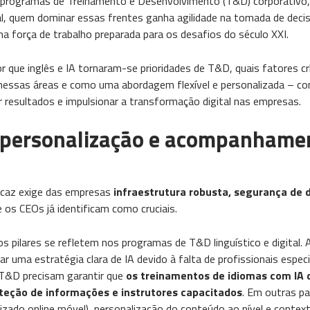
s programas de Treinamento e Desenvolvimento (T&D) corporativo,
al, quem dominar essas frentes ganha agilidade na tomada de deci
 força de trabalho preparada para os desafios do século XXI.
r que inglês e IA tornaram-se prioridades de T&D, quais fatores c
nessas áreas e como uma abordagem flexível e personalizada – co
r resultados e impulsionar a transformação digital nas empresas.
e, personalização e acompanhame
icaz exige das empresas
infraestrutura robusta, segurança de 
 os CEOs já identificam como cruciais​.
pilares se refletem nos programas de T&D linguístico e digital.
r uma estratégia clara de IA devido à falta de profissionais espec
 T&D precisam garantir que
os treinamentos de idiomas com IA
teção de informações e instrutores capacitados
. Em outras pal
izado online móvel), personalização do conteúdo ao nível e context