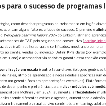
cos para o sucesso de programas l
atégica, como desenhar programas de treinamento em inglês alava
s apontam alguns fatores críticos de sucesso. O primeiro é
alinh
m o
Workplace Learning Report 2024
do LinkedIn, alinhar o aprend
departamentos de T&D pelo segundo ano consecutivo​ (
learning.linke
caz deve ir além de horas-aula e certificados, mostrando como a me
o ao cliente, vendas ou inovação. Definir KPIs claros (por exempl
ês em 1 ano) e acompanhar via analytics garante essa conexão com
sonalização em escala
é outro fator-chave. Soluções genéricas
el de inglês, ritmo de aprendizado e necessidades específicas (um 
uanto um gerente foca em apresentações executivas). Plataformas
s de desempenho e preferências para
indicar módulos sob medid
sencial pela McKinsey em 2024​. Igualmente, a
flexibilidade mul
s mobile) atende diferentes estilos e agendas, aumentando a adesã
lizam treinamento virtual ao vivo combinado a e-learning​, adot