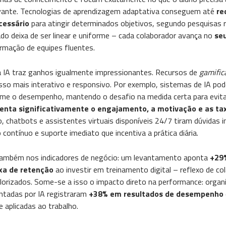
levante. Tecnologias de aprendizagem adaptativa conseguem até
re
cessário
para atingir determinados objetivos, segundo pesquisas r
ado deixa de ser linear e uniforme – cada colaborador avança no
se
ormação de equipes fluentes.
 a IA traz ganhos igualmente impressionantes. Recursos de
gamific
sso mais interativo e responsivo. Por exemplo, sistemas de IA pod
forme o desempenho, mantendo o desafio na medida certa para evit
nta significativamente o engajamento, a motivação e as ta
so, chatbots e assistentes virtuais disponíveis 24/7 tiram dúvidas
contínuo e suporte imediato que incentiva a prática diária.
também nos indicadores de negócio: um levantamento aponta
+29
xa de retenção
ao investir em treinamento digital​ – reflexo de c
alorizados. Some-se a isso o impacto direto na performance: orga
entadas por IA registraram
+38% em resultados de desempenho
 aplicadas ao trabalho.