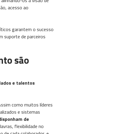
 alinhando-os à visão de
são, acesso ao
ríticos garantem o sucesso
m suporte de parceiros
nto são
dados e talentos
 Assim como muitos líderes
ializados e sistemas
 disponham de
avras, flexibilidade no
o de cada colaborador, e