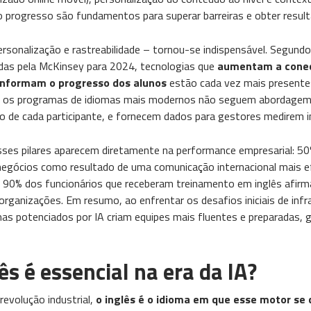
progresso são fundamentos para superar barreiras e obter result
 personalização e rastreabilidade – tornou-se indispensável. Segund
das pela McKinsey para 2024, tecnologias que
aumentam a conec
informam o progresso dos alunos
estão cada vez mais presente
ja, os programas de idiomas mais modernos não seguem abordagem 
o de cada participante, e fornecem dados para gestores medirem 
esses pilares aparecem diretamente na performance empresarial: 5
negócios como resultado de uma comunicação internacional mais ef
 e 90% dos funcionários que receberam treinamento em inglês afirm
ganizações​. Em resumo, ao enfrentar os desafios iniciais de infr
s potenciados por IA criam equipes mais fluentes e preparadas,
ês é essencial na era da IA?
revolução industrial,
o inglês é o idioma em que esse motor se