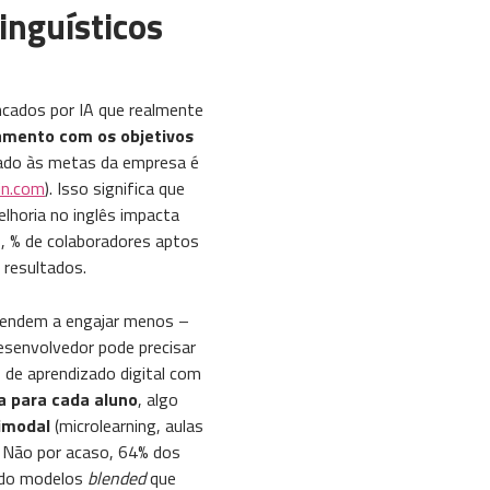
inguísticos
ncados por IA que realmente
amento com os objetivos
izado às metas da empresa é
din.com
). Isso significa que
lhoria no inglês impacta
o, % de colaboradores aptos
 resultados.
 tendem a engajar menos –
desenvolvedor pode precisar
 de aprendizado digital com
a para cada aluno
, algo
timodal
(microlearning, aulas
o. Não por acaso, 64% dos
ando modelos
blended
que