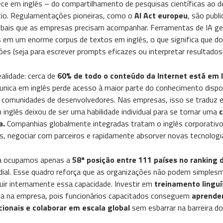
ce em inglês – do compartilhamento de pesquisas científicas ao 
lício. Regulamentações pioneiras, como o
AI Act europeu
, são publ
globais que as empresas precisam acompanhar. Ferramentas de IA 
em um enorme corpus de textos em inglês, o que significa que do
ões (seja para escrever prompts eficazes ou interpretar resultados 
alidade: cerca de
60% de todo o conteúdo da Internet está em l
nica em inglês perde acesso à maior parte do conhecimento disponí
e comunidades de desenvolvedores. Nas empresas, isso se traduz 
m inglês deixou de ser uma habilidade individual para se tornar uma
a.
Companhias globalmente integradas tratam o inglês corporativo
ais, negociar com parceiros e rapidamente absorver novas tecnologi
nda ocupamos apenas a
58ª posição entre 111 países no ranking d
dial. Esse quadro reforça que as organizações não podem simplesme
ruir internamente essa capacidade. Investir em
treinamento linguí
sça na empresa, pois funcionários capacitados conseguem
aprende
cionais e colaborar em escala global
sem esbarrar na barreira do