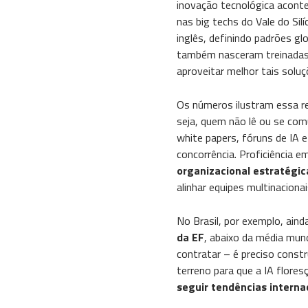
inovação tecnológica aconte
nas big techs do Vale do Si
inglês, definindo padrões 
também nasceram treinadas 
aproveitar melhor tais soluç
Os números ilustram essa re
seja, quem não lê ou se comu
white papers, fóruns de IA 
concorrência. Proficiência e
organizacional estratégic
alinhar equipes multinacion
No Brasil, por exemplo, ai
da EF
​, abaixo da média mun
contratar – é preciso const
terreno para que a IA flore
seguir tendências interna