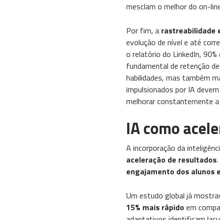
mesclam o melhor do on-line
Por fim, a
rastreabilidade
evolução de nível e até co
o relatório do LinkedIn, 9
fundamental de retenção de
habilidades, mas também ma
impulsionados por IA devem 
melhorar constantemente a 
IA como acel
A incorporação da inteligên
aceleração de resultados
.
engajamento dos alunos e
Um estudo global já mostra
15% mais rápido
em compara
adaptativos identificam lac