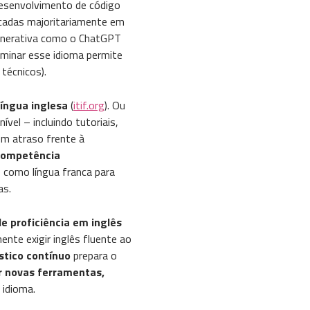
desenvolvimento de código
icadas majoritariamente em
generativa como o ChatGPT
minar esse idioma permite
técnicos).
íngua inglesa
(
itif.org
). Ou
vel – incluindo tutoriais,
em atraso frente à
competência
 como língua franca para
as.
e proficiência em inglês
nte exigir inglês fluente ao
stico contínuo
prepara o
r novas ferramentas,
 idioma.