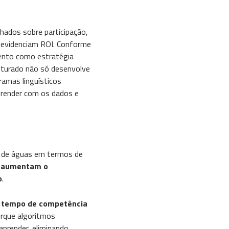
hados sobre participação,
e evidenciam ROI. Conforme
mento como estratégia
uturado não só desenvolve
amas linguísticos
prender com os dados e
or de águas em termos de
a, aumentam o
o
.
m
tempo de competência
porque algoritmos
aprender, eliminando