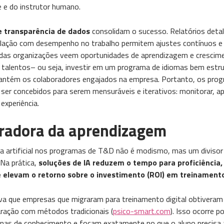
 e do instrutor humano.
 e transparência de dados
consolidam o sucesso. Relatórios detal
rrelação com desempenho no trabalho permitem ajustes contínuos 
0% das organizações veem oportunidades de aprendizagem e cresci
 talentos​– ou seja, investir em um programa de idiomas bem estr
ntém os colaboradores engajados na empresa. Portanto, os progr
ser concebidos para serem mensuráveis e iterativos: monitorar, a
experiência.
eradora da aprendizagem
cia artificial nos programas de T&D não é modismo, mas um divis
 Na prática,
soluções de IA reduzem o tempo para proficiênci
 elevam o retorno sobre o investimento (ROI) em treinament
va que empresas que migraram para treinamento digital obtivera
ção com métodos tradicionais​ (
psico-smart.com
). Isso ocorre 
unas de conhecimento e focam exatamente no que o aluno precisa 