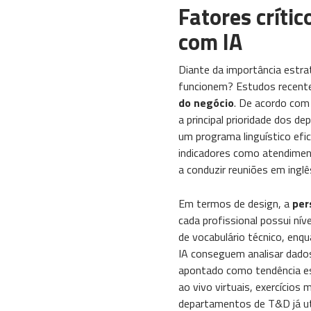
Fatores críti
com IA
Diante da importância estr
funcionem? Estudos recente
do negócio
. De acordo co
a principal prioridade dos 
um programa linguístico efi
indicadores como atendiment
a conduzir reuniões em ingl
Em termos de design, a
per
cada profissional possui nív
de vocabulário técnico, enq
IA conseguem analisar dado
apontado como tendência es
ao vivo virtuais, exercício
departamentos de T&D já uti