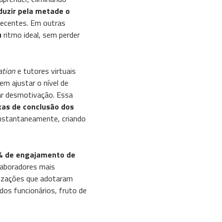
duzir pela metade o
ecentes​. Em outras
u
ritmo ideal, sem perder
ation
e tutores virtuais
em ajustar o nível de
ar desmotivação. Essa
xas de conclusão dos
 instantaneamente, criando
% de engajamento de
olaboradores mais
nizações que adotaram
dos funcionários​, fruto de