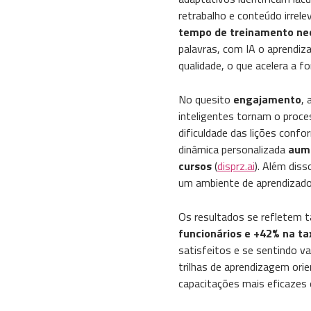
retrabalho e conteúdo irre
tempo de treinamento ne
palavras, com IA o aprendiz
qualidade, o que acelera a f
No quesito
engajamento
,
inteligentes tornam o proce
dificuldade das lições con
dinâmica personalizada
aume
cursos
​ (
disprz.ai
). Além dis
um ambiente de aprendizado 
Os resultados se refletem 
funcionários e +42% na ta
satisfeitos e se sentindo v
trilhas de aprendizagem ori
capacitações mais eficazes e