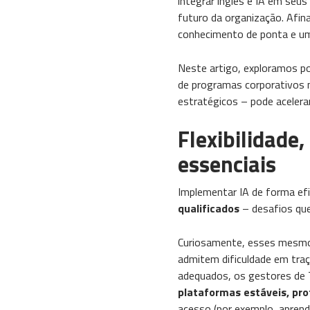
integrar inglês e IA em seu
futuro da organização. Afin
conhecimento de ponta e uma
Neste artigo, exploramos po
de programas corporativos 
estratégicos – pode acelera
Flexibilidad
essenciais
Implementar IA de forma ef
qualificados
– desafios que
Curiosamente, esses mesmos 
admitem dificuldade em traça
adequados​, os gestores de
plataformas estáveis, pro
acesso (por exemplo, aprend