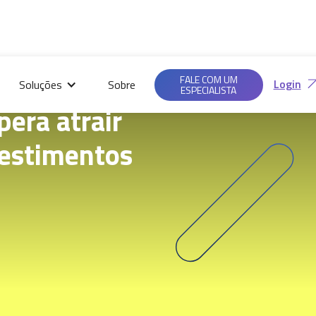
Saiba mais em nossas
Ac
Políticas de
FALE COM UM
Login
Soluções
Sobre
Privacidade.
ESPECIALISTA
era atrair
vestimentos