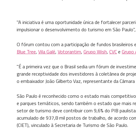
"A iniciativa é uma oportunidade única de fortalecer parce
impulsionar o desenvolvimento do turismo em São Paulo",
O fórum contou com a participação de fundos brasileiros
Blue Tree
,
Vila Galé
,
Votorantim
,
Grupo Wish
,
CVC
e
Grupo 
"É a primeira vez que o Brasil sedia um fórum de invest
grande receptividade dos investidores à coletânea de pro
o embaixador João Gilberto Vaz, representante da Câmara 
São Paulo é reconhecido como o estado mais competitiv
e parques temáticos, sendo também o estado que mais re
setor de turismo deve contribuir com 9,6% do PIB paulist
acumulado de 937,8 mil postos de trabalho, de acordo co
(CIET), vinculado à Secretaria de Turismo de São Paulo.