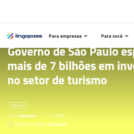
O Lingopass utiliza cookies para análise de desempenho
Para empresas
Para você
deste site e melhorar sua experiência de navegação.
Governo de São Paulo esp
mais de 7 bilhões em in
no setor de turismo
Hotelaria
por
Lingopass
11.3.2024
Tempo de leitura:
4 minutos