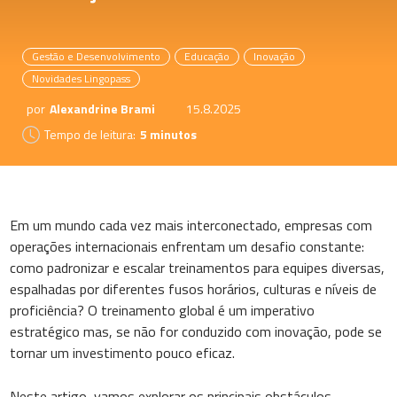
Gestão e Desenvolvimento
Educação
Inovação
Novidades Lingopass
por
Alexandrine Brami
15.8.2025
Tempo de leitura:
5 minutos
Em um mundo cada vez mais interconectado, empresas com
operações internacionais enfrentam um desafio constante:
como padronizar e escalar treinamentos para equipes diversas,
espalhadas por diferentes fusos horários, culturas e níveis de
proficiência? O treinamento global é um imperativo
estratégico mas, se não for conduzido com inovação, pode se
tornar um investimento pouco eficaz.
Neste artigo, vamos explorar os principais obstáculos