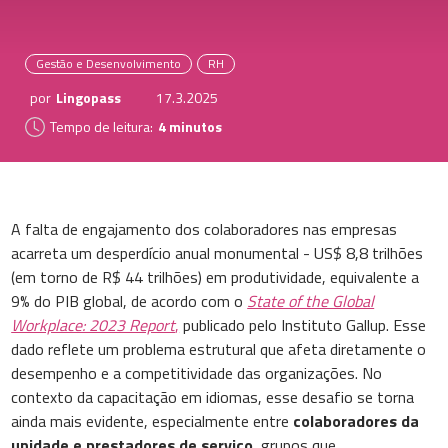
Gestão e Desenvolvimento
RH
por
Lingopass
17.3.2025
Tempo de leitura:
4 minutos
A falta de engajamento dos colaboradores nas empresas
acarreta um desperdício anual monumental - US$ 8,8 trilhões
(em torno de R$ 44 trilhões) em produtividade, equivalente a
9% do PIB global, de acordo com o
State of the Global
Workplace: 2023 Report
,
publicado pelo Instituto Gallup. Esse
dado reflete um problema estrutural que afeta diretamente o
desempenho e a competitividade das organizações. No
contexto da capacitação em idiomas, esse desafio se torna
ainda mais evidente, especialmente entre
colaboradores da
unidade e prestadores de serviço
, grupos que