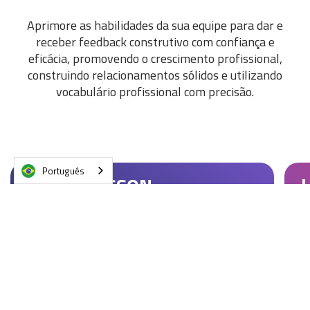
Aprimore as habilidades da sua equipe para dar e
receber feedback construtivo com confiança e
eficácia, promovendo o crescimento profissional,
construindo relacionamentos sólidos e utilizando
vocabulário profissional com precisão.
Português
VIDEO LESSON
C
How to write better emails at work
s
A habilidade de redigir e-mails comerciais de
N
forma clara e profissional tornou-se crucial,
a
impactando diretamente o sucesso no local de
o
trabalho. As vídeos aulas desta atividade
d
abordam estratégias para aprimorar desde o
r
assunto do e-mail até a gestão de threads,