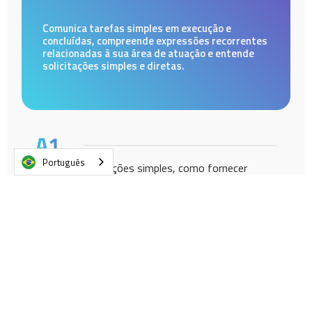
Comunica tarefas simples em execução e
concluídas, compreende expressões recorrentes
relacionadas à sua área de atuação e entende
solicitações simples e diretas.
Português
Realiza contribuições simples, como fornecer
opiniões durante a
SWOT analysis
.
Apresenta-se de maneira formal e informal, além
de formular perguntas simples.
Participa de conversas simples sobre assuntos
operacionais.