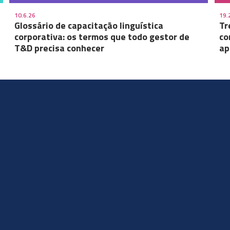
10.6.26
19.
Glossário de capacitação linguística
Tr
corporativa: os termos que todo gestor de
co
T&D precisa conhecer
ap