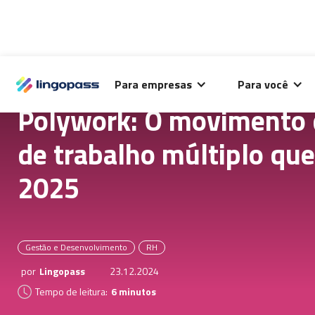
O Lingopass utiliza cookies para análise de desempenho
Para empresas
Para você
deste site e melhorar sua experiência de navegação.
Polywork: O movimento 
de trabalho múltiplo que 
2025
Gestão e Desenvolvimento
RH
por
Lingopass
23.12.2024
Tempo de leitura:
6 minutos