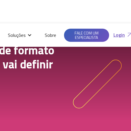
Saiba mais em nossas
Ac
Políticas de
FALE COM UM
Login
Soluções
Sobre
Privacidade.
ESPECIALISTA
de formato
vai definir