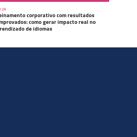
2.26
einamento corporativo com resultados
mprovados: como gerar impacto real no
rendizado de idiomas