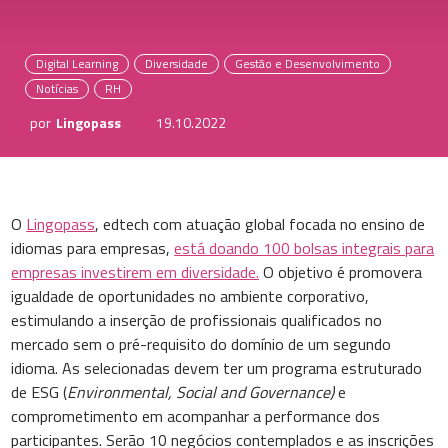
Digital Learning
Diversidade
Gestão e Desenvolvimento
Notícias
RH
por
Lingopass
19.10.2022
O
Lingopass
, edtech com atuação global focada no ensino de
idiomas para empresas,
está doando 100 bolsas integrais para
empresas investirem em diversidade.
O objetivo é promovera
igualdade de oportunidades no ambiente corporativo,
estimulando a inserção de profissionais qualificados no
mercado sem o pré-requisito do domínio de um segundo
idioma. As selecionadas devem ter um programa estruturado
de ESG (
Environmental, Social and Governance)
e
comprometimento em acompanhar a performance dos
participantes. Serão 10 negócios contemplados e as inscrições