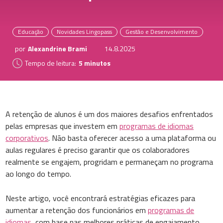
Educação
Novidades Lingopass
Gestão e Desenvolvimento
por
Alexandrine Brami
14.8.2025
Tempo de leitura:
5 minutos
A retenção de alunos é um dos maiores desafios enfrentados
pelas empresas que investem em
programas de idiomas
corporativos
. Não basta oferecer acesso a uma plataforma ou
aulas regulares é preciso garantir que os colaboradores
realmente se engajem, progridam e permaneçam no programa
ao longo do tempo.
Neste artigo, você encontrará estratégias eficazes para
aumentar a retenção dos funcionários em
programas de
idiomas
, com base nas melhores práticas de engajamento