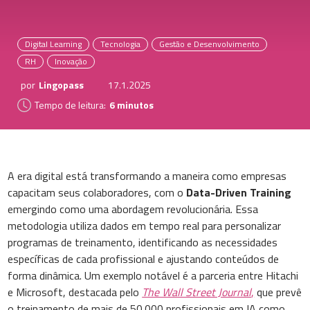
Digital Learning
Tecnologia
Gestão e Desenvolvimento
RH
Inovação
por
Lingopass
17.1.2025
Tempo de leitura:
6 minutos
A era digital está transformando a maneira como empresas
capacitam seus colaboradores, com o
Data-Driven Training
emergindo como uma abordagem revolucionária. Essa
metodologia utiliza dados em tempo real para personalizar
programas de treinamento, identificando as necessidades
específicas de cada profissional e ajustando conteúdos de
forma dinâmica. Um exemplo notável é a parceria entre Hitachi
e Microsoft, destacada pelo
The Wall Street Journal
,
que prevê
o treinamento de mais de 50.000 profissionais em IA como