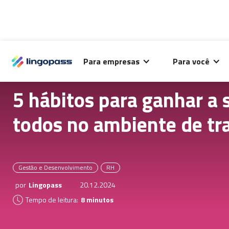
O Lingopass utiliza cookies para análise de desempenho
Para empresas
Para você
deste site e melhorar sua experiência de navegação.
5 hábitos para ganhar a 
todos no ambiente de tr
Gestão e Desenvolvimento
RH
por
Lingopass
20.12.2024
Tempo de leitura:
8 minutos