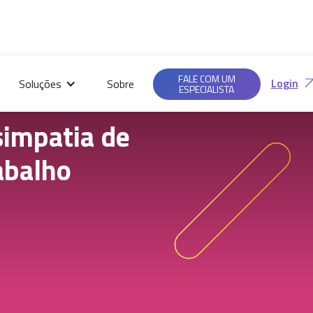
Saiba mais em nossas
Ac
Políticas de
FALE COM UM
Login
Soluções
Sobre
Privacidade.
ESPECIALISTA
simpatia de
abalho