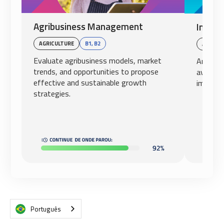
Agribusiness Management
Intern
AGRICULTURE
B1, B2
AVIATI
Evaluate agribusiness models, market
Analyze
trends, and opportunities to propose
aviation
effective and sustainable growth
impact o
strategies.
Português