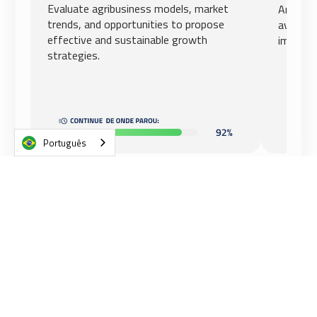
Evaluate agribusiness models, market
Analyze
trends, and opportunities to propose
aviation
effective and sustainable growth
impact o
strategies.
Português