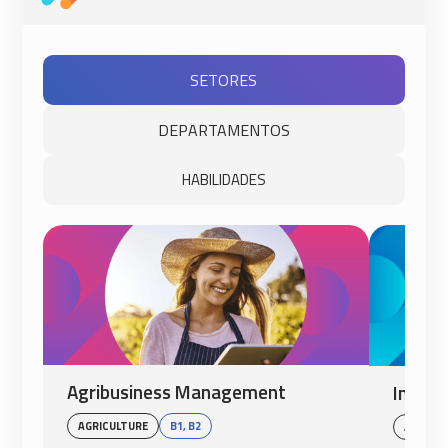
SETORES
DEPARTAMENTOS
HABILIDADES
Agribusiness Management
Intern
AGRICULTURE
B1, B2
AVIATI