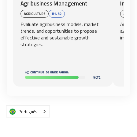
Agribusiness Management
Intern
AGRICULTURE
B1, B2
AVIATI
Evaluate agribusiness models, market
Analyze
trends, and opportunities to propose
aviation
effective and sustainable growth
impact o
strategies.
Português