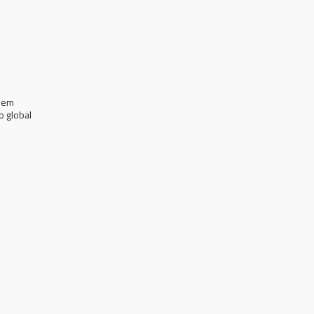
o em
o global