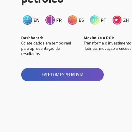
EN
FR
ES
PT
ZH
Dashboard:
Maximize o ROI:
Colete dados em tempo real
Transforme o investiment
para apresentação de
fluência, inovação e sucess
resultados
FALE COM ESPECIALISTA