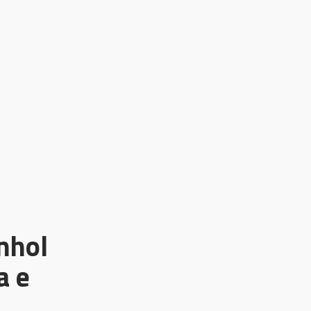
anhol
a e