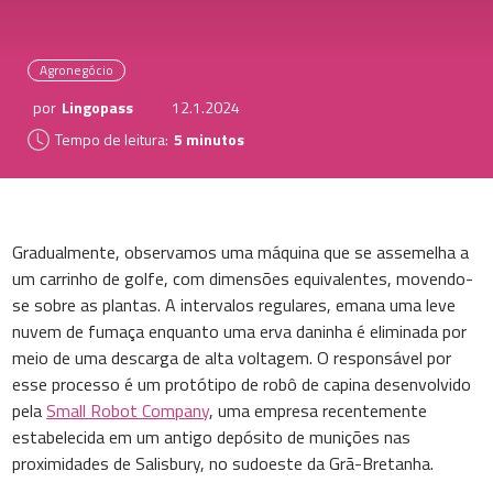
Agronegócio
por
Lingopass
12.1.2024
Tempo de leitura:
5 minutos
Gradualmente, observamos uma máquina que se assemelha a
um carrinho de golfe, com dimensões equivalentes, movendo-
se sobre as plantas. A intervalos regulares, emana uma leve
nuvem de fumaça enquanto uma erva daninha é eliminada por
meio de uma descarga de alta voltagem. O responsável por
esse processo é um protótipo de robô de capina desenvolvido
pela
Small Robot Company
, uma empresa recentemente
estabelecida em um antigo depósito de munições nas
proximidades de Salisbury, no sudoeste da Grã-Bretanha.