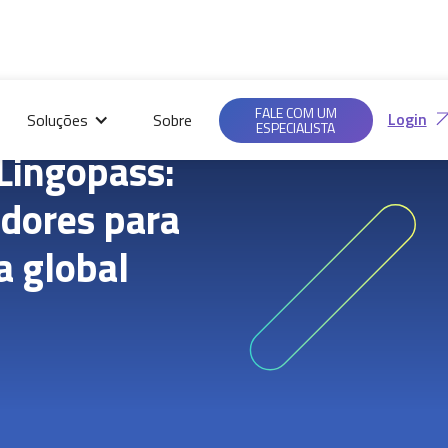
Saiba mais em nossas
Ac
Políticas de
FALE COM UM
Login
Soluções
Sobre
Privacidade.
ESPECIALISTA
Lingopass:
dores para
a global