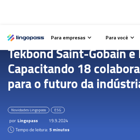
O Lingopass utiliza cookies para análise de desempenho
Para empresas
Para você
deste site e melhorar sua experiência de navegação.
Tekbond Saint-Gobain e 
Capacitando 18 colabora
para o futuro da indústri
Novidades Lingopass
ESG
por
Lingopass
19.9.2024
Tempo de leitura:
5 minutos