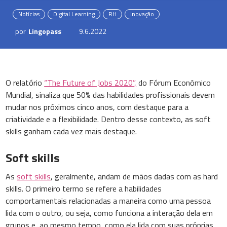
Notícias
Digital Learning
RH
Inovação
por
Lingopass
9.6.2022
O relatório
“The Future of Jobs 2020”,
do Fórum Econômico
Mundial, sinaliza que 50% das habilidades profissionais devem
mudar nos próximos cinco anos, com destaque para a
criatividade e a flexibilidade. Dentro desse contexto, as soft
skills ganham cada vez mais destaque.
Soft skills
As
soft skills
, geralmente, andam de mãos dadas com as hard
skills. O primeiro termo se refere a habilidades
comportamentais relacionadas a maneira como uma pessoa
lida com o outro, ou seja, como funciona a interação dela em
grupos e, ao mesmo tempo, como ela lida com suas próprias