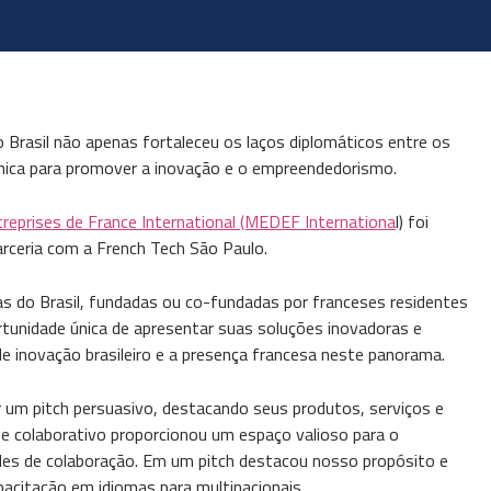
 Brasil não apenas fortaleceu os laços diplomáticos entre os
nica para promover a inovação e o empreendedorismo.
eprises de France International (MEDEF Internationa
l) foi
arceria com a French Tech São Paulo.
s do Brasil, fundadas ou co-fundadas por franceses residentes
rtunidade única de apresentar suas soluções inovadoras e
e inovação brasileiro e a presença francesa neste panorama.
 um pitch persuasivo, destacando seus produtos, serviços e
e colaborativo proporcionou um espaço valioso para o
ades de colaboração. Em um pitch destacou nosso propósito e
pacitação em idiomas para multinacionais.