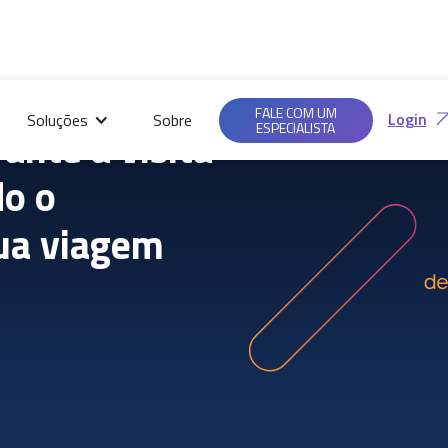
Saiba mais em nossas
Ac
Políticas de
FALE COM UM
Login
Soluções
Sobre
Privacidade.
ESPECIALISTA
ante a visita
o o
ua viagem