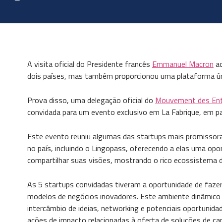
A visita oficial do Presidente francês
Emmanuel Macron
ao
dois países, mas também proporcionou uma plataforma ú
Prova disso, uma delegação oficial do
Mouvement des Entr
convidada para um evento exclusivo em La Fabrique, em p
Este evento reuniu algumas das startups mais promissora
no país, incluindo o Lingopass, oferecendo a elas uma opo
compartilhar suas visões, mostrando o rico ecossistema d
As 5 startups convidadas tiveram a oportunidade de fazer
modelos de negócios inovadores. Este ambiente dinâmico 
intercâmbio de ideias, networking e potenciais oportunid
ações de impacto relacionadas à oferta de soluções de ca