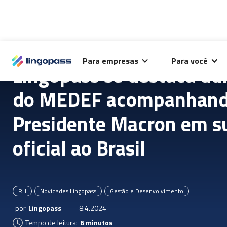
O Lingopass utiliza cookies para análise de desempenho
Para empresas
Para você
deste site e melhorar sua experiência de navegação.
Lingopass se destaca dur
do MEDEF acompanhand
Presidente Macron em s
oficial ao Brasil
RH
Novidades Lingopass
Gestão e Desenvolvimento
por
Lingopass
8.4.2024
Tempo de leitura:
6 minutos