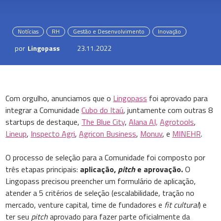
Notícias
RH
Gestão e Desenvolvimento
Inovação
por
Lingopass
23.11.2022
Com orgulho, anunciamos que o
Lingopass
foi aprovado para
integrar a Comunidade
Cubo do Itaú
, juntamente com outras 8
startups de destaque,
The Blue City
,
Alana AI,
Agrotools
,
Lineup
,
Inspecto Agri
,
Agricon Business
,
Monuv
, e
MINEHR
.
O processo de seleção para a Comunidade foi composto por
três etapas principais:
aplicação,
pitch
e aprovação.
O
Lingopass precisou preencher um formulário de aplicação,
atender a 5 critérios de seleção (escalabilidade, tração no
mercado, venture capital, time de fundadores e
fit cultural
) e
ter seu
pitch
aprovado para fazer parte oficialmente da