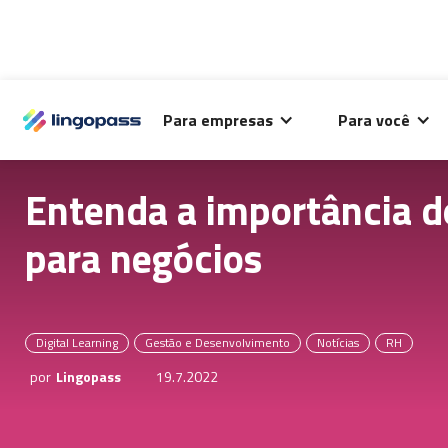
O Lingopass utiliza cookies para análise de desempenho
Para empresas
Para você
deste site e melhorar sua experiência de navegação.
Entenda a importância d
para negócios
Digital Learning
Gestão e Desenvolvimento
Notícias
RH
por
Lingopass
19.7.2022