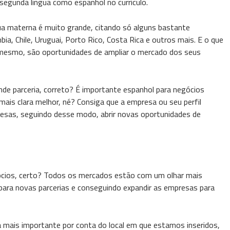
egunda língua como espanhol no currículo.
ua materna é muito grande, citando só alguns bastante
a, Chile, Uruguai, Porto Rico, Costa Rica e outros mais. E o que
mesmo, são oportunidades de ampliar o mercado dos seus
de parceria, correto? É importante espanhol para negócios
ais clara melhor, né? Consiga que a empresa ou seu perfil
presas, seguindo desse modo, abrir novas oportunidades de
egócios, certo? Todos os mercados estão com um olhar mais
para novas parcerias e conseguindo expandir as empresas para
dia mais importante por conta do local em que estamos inseridos,