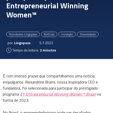
Entrepreneurial Winning
Women™
Novidades Lingopass
Notícias
Inovação
Diversidade
por
Lingopass
5.7.2023
Tempo de leitura:
2 minutos
É com imenso prazer que compartilhamos uma notícia
empolgante: Alexandrine Brami, nossa inspiradora CEO e
fundadora, foi selecionada para participar do prestigiado
programa
EY Entrepreneurial Winning Women™ Brazil
na
turma de 2023.
No Brasil, o empreendedorismo pode ser desafiador,